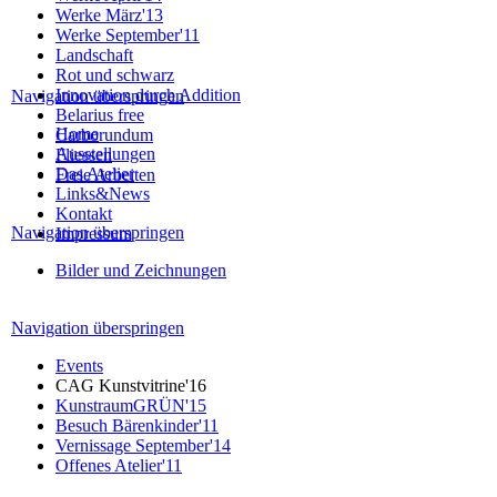
Werke März'13
Werke September'11
Landschaft
Rot und schwarz
Innovation durch Addition
Navigation überspringen
Belarius free
Home
Carborundum
Ausstellungen
Fliessen
Das Atelier
Freie Arbeiten
Links&News
Kontakt
Navigation überspringen
Impressum
Bilder und Zeichnungen
Navigation überspringen
Events
CAG Kunstvitrine'16
KunstraumGRÜN'15
Besuch Bärenkinder'11
Vernissage September'14
Offenes Atelier'11