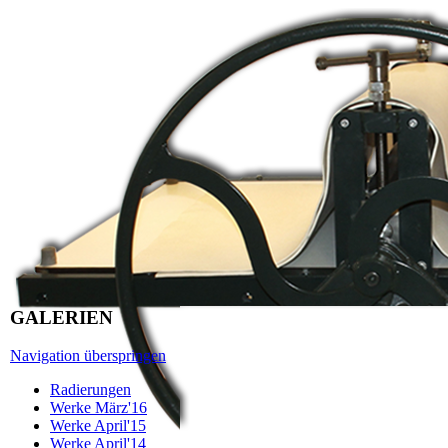
GALERIEN
Navigation überspringen
Radierungen
Werke März'16
Werke April'15
Werke April'14