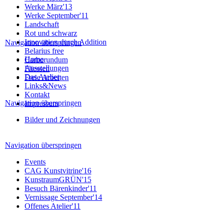
Werke März'13
Werke September'11
Landschaft
Rot und schwarz
Innovation durch Addition
Navigation überspringen
Belarius free
Home
Carborundum
Ausstellungen
Fliessen
Das Atelier
Freie Arbeiten
Links&News
Kontakt
Navigation überspringen
Impressum
Bilder und Zeichnungen
Navigation überspringen
Events
CAG Kunstvitrine'16
KunstraumGRÜN'15
Besuch Bärenkinder'11
Vernissage September'14
Offenes Atelier'11