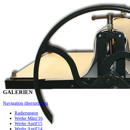
GALERIEN
Navigation überspringen
Radierungen
Werke März'16
Werke April'15
Werke April'14